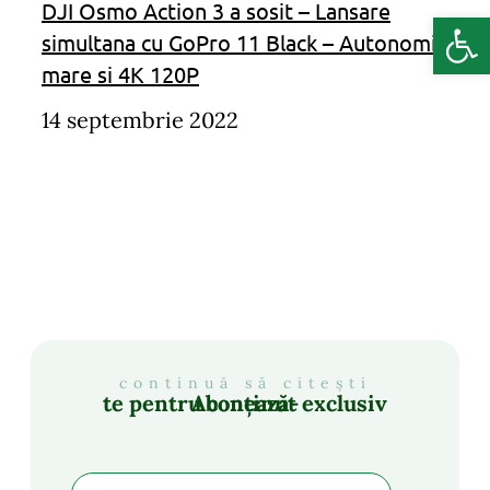
DJI Osmo Action 3 a sosit – Lansare
Deschide b
simultana cu GoPro 11 Black – Autonomie
mare si 4K 120P
14 septembrie 2022
continuă să citești
Abonează-te pentru conținut exclusiv