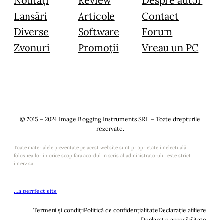
Noutăți
Review
Despre autor
Lansări
Articole
Contact
Diverse
Software
Forum
Zvonuri
Promoții
Vreau un PC
© 2015 – 2024 Image Blogging Instruments SRL – Toate drepturile
rezervate.
Toate materialele prezentate pe acest website sunt prioprietate intelectuală,
folosirea lor in orice scop fara acordul in scris al administratorului este strict
interzisa.
…a perrfect site
Termeni și condiții
Politică de confidențialitate
Declarație afiliere
Declarație accesibilitate