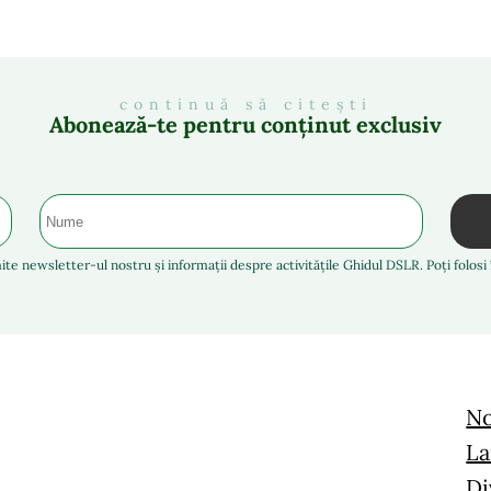
continuă să citești
Abonează-te pentru conținut exclusiv
ite newsletter-ul nostru și informații despre activitățile Ghidul DSLR. Poți folos
No
La
Di