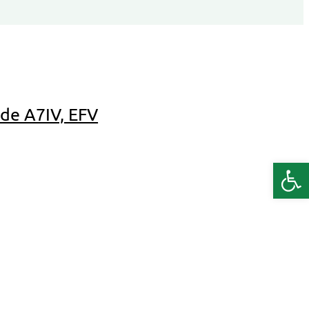
 de A7IV, EFV
Deschide b