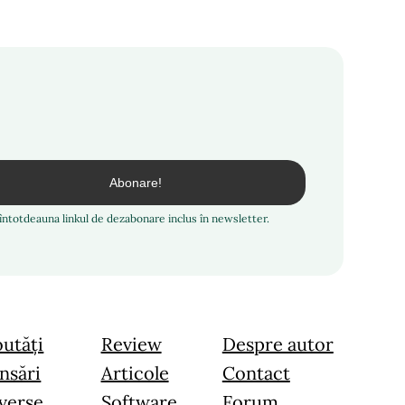
i întotdeauna linkul de dezabonare inclus în newsletter.
utăți
Review
Despre autor
nsări
Articole
Contact
verse
Software
Forum