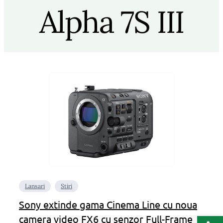
Alpha 7S III
Lansari
Stiri
Sony extinde gama Cinema Line cu noua
Deschide b
camera video FX6 cu senzor Full-Frame