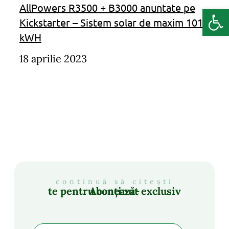
AllPowers R3500 + B3000 anuntate pe
Deschide b
Kickstarter – Sistem solar de maxim 101
kWH
18 aprilie 2023
continuă să citești
Abonează-te pentru conținut exclusiv