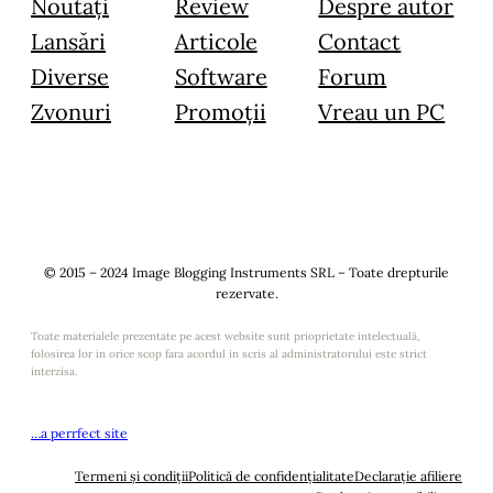
Noutăți
Review
Despre autor
Lansări
Articole
Contact
Diverse
Software
Forum
Zvonuri
Promoții
Vreau un PC
© 2015 – 2024 Image Blogging Instruments SRL – Toate drepturile
rezervate.
Toate materialele prezentate pe acest website sunt prioprietate intelectuală,
folosirea lor in orice scop fara acordul in scris al administratorului este strict
interzisa.
…a perrfect site
Termeni și condiții
Politică de confidențialitate
Declarație afiliere