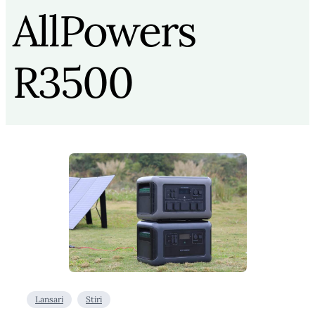
AllPowers
R3500
Lansari
Stiri