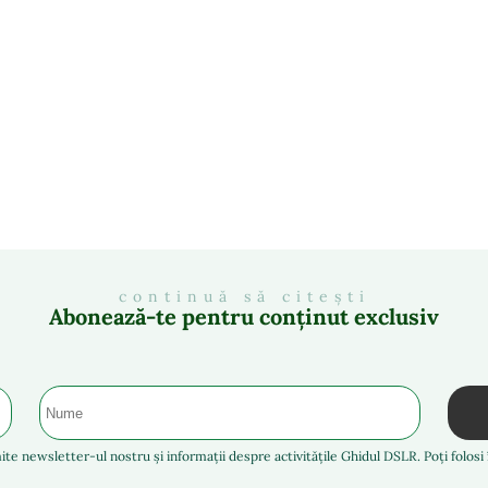
continuă să citești
Abonează-te pentru conținut exclusiv
ite newsletter-ul nostru și informații despre activitățile Ghidul DSLR. Poți folos