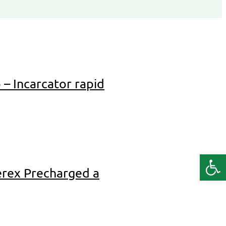
 Incarcator rapid
Deschide b
rex Precharged a