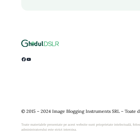
Facebook
YouTube
© 2015 – 2024 Image Blogging Instruments SRL – Toate dr
Toate materialele prezentate pe acest website sunt prioprietate intelectuală, folosi
administratorului este strict interzisa.