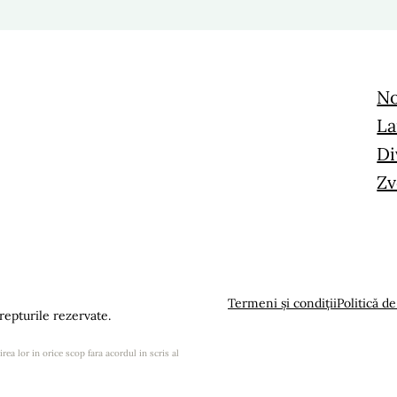
No
La
Di
Zv
Termeni și condiții
Politică de
epturile rezervate.
rea lor in orice scop fara acordul in scris al