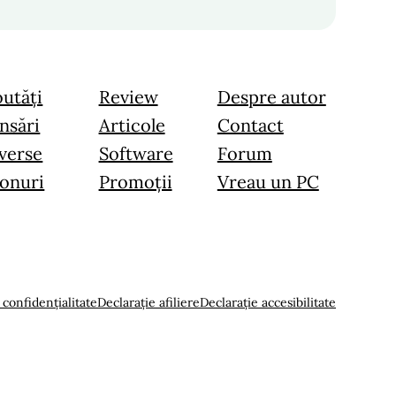
utăți
Review
Despre autor
nsări
Articole
Contact
verse
Software
Forum
onuri
Promoții
Vreau un PC
 confidențialitate
Declarație afiliere
Declarație accesibilitate