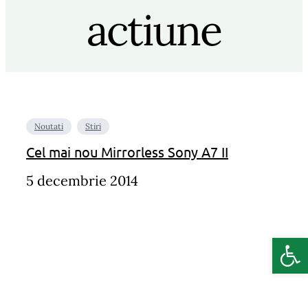
actiune
Noutati
Stiri
Cel mai nou Mirrorless Sony A7 II
5 decembrie 2014
Deschide b