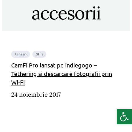
accesorii
Lansari
Stiri
CamFi Pro lansat pe Indiegogo –
Tethering si descarcare fotografii prin
Wi-Fi
24 noiembrie 2017
Deschide b