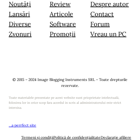
Noutăți
Review
Despre autor
Lansări
Articole
Contact
Diverse
Software
Forum
Zvonuri
Promoții
Vreau un PC
© 2015 – 2024 Image Blogging Instruments SRL – Toate drepturile
rezervate.
Toate materialele prezentate pe acest website sunt prioprietate intelectuală,
folosirea lor in orice scop fara acordul in scris al administratorului este strict
interzisa.
…a perrfect site
Termeni și condiții
Politică de confidențialitate
Declarație afiliere