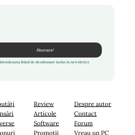
i întotdeauna linkul de dezabonare inclus în newsletter.
utăți
Review
Despre autor
nsări
Articole
Contact
verse
Software
Forum
onuri
Promoții
Vreau un PC