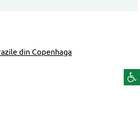
razile din Copenhaga
Deschide b