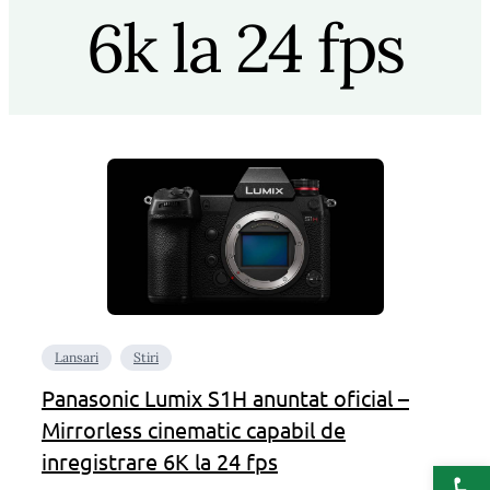
6k la 24 fps
Lansari
Stiri
Panasonic Lumix S1H anuntat oficial –
Mirrorless cinematic capabil de
inregistrare 6K la 24 fps
Deschide b