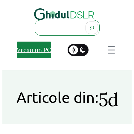
Search
Vreau un PC
5d
Articole din: