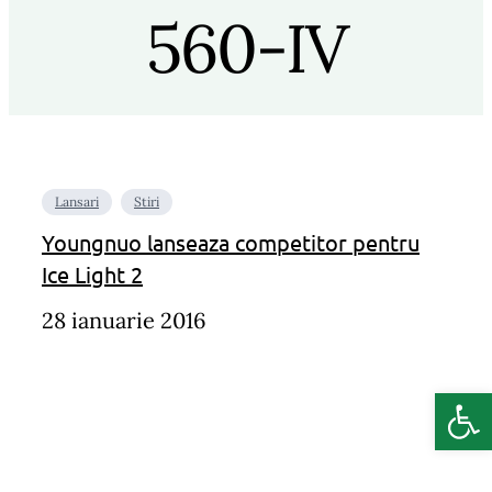
560-IV
Lansari
Stiri
Youngnuo lanseaza competitor pentru
Ice Light 2
28 ianuarie 2016
Deschide b