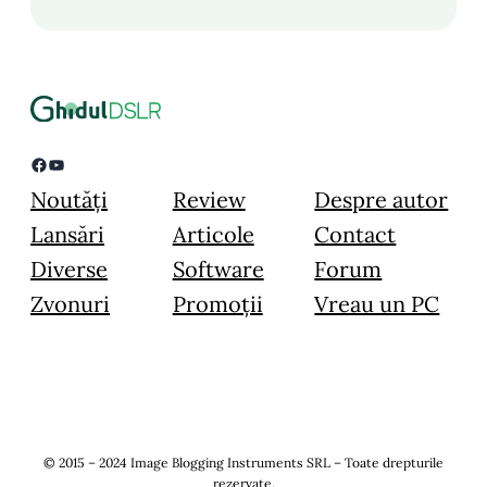
Facebook
YouTube
Noutăți
Review
Despre autor
Lansări
Articole
Contact
Diverse
Software
Forum
Zvonuri
Promoții
Vreau un PC
© 2015 – 2024 Image Blogging Instruments SRL – Toate drepturile
rezervate.