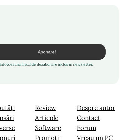
i întotdeauna linkul de dezabonare inclus în newsletter.
utăți
Review
Despre autor
nsări
Articole
Contact
verse
Software
Forum
onuri
Promoții
Vreau un PC