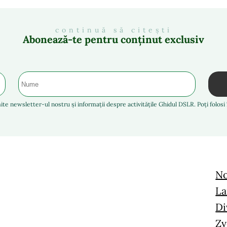
continuă să citești
Abonează-te pentru conținut exclusiv
ite newsletter-ul nostru și informații despre activitățile Ghidul DSLR. Poți folos
No
La
Di
Zv