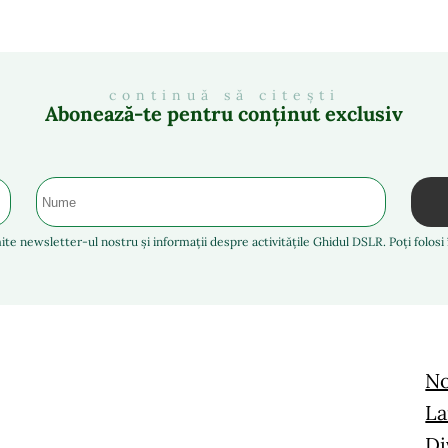
continuă să citești
Abonează-te pentru conținut exclusiv
ite newsletter-ul nostru și informații despre activitățile Ghidul DSLR. Poți folos
No
La
Di