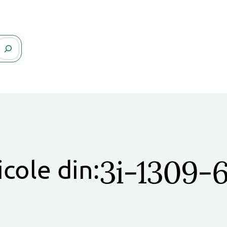
3i-1309-
icole din: