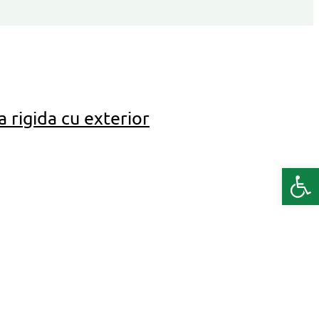
 rigida cu exterior
Deschide b