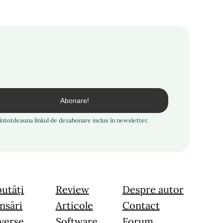
i întotdeauna linkul de dezabonare inclus în newsletter.
utăți
Review
Despre autor
nsări
Articole
Contact
verse
Software
Forum