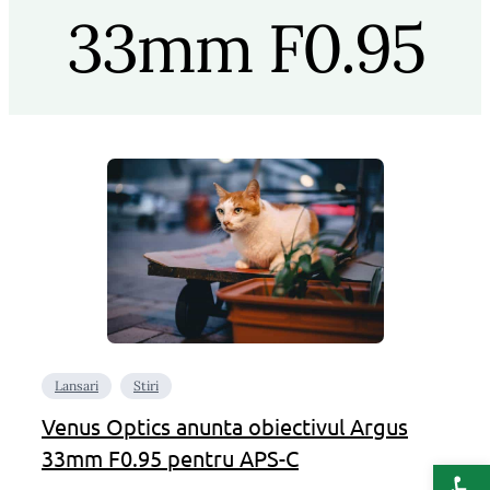
33mm F0.95
Lansari
Stiri
Venus Optics anunta obiectivul Argus
33mm F0.95 pentru APS-C
Deschide b