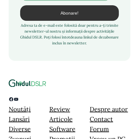
Adresa ta de e-mail este folosită doar pentru a-ți trimite
newsletter-ul nostru și informații despre activitățile
Ghidul DSLR. Poți folosi întotdeauna linkul de dezabonare
inclus în newsletter.
Facebook
YouTube
Noutăți
Review
Despre autor
Lansări
Articole
Contact
Diverse
Software
Forum
Zvonuri
Promoții
Vreau un PC