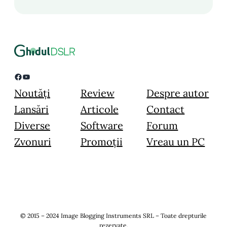
Facebook
YouTube
Noutăți
Review
Despre autor
Lansări
Articole
Contact
Diverse
Software
Forum
Zvonuri
Promoții
Vreau un PC
© 2015 – 2024 Image Blogging Instruments SRL – Toate drepturile
rezervate.