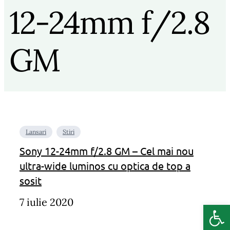
12-24mm f/2.8
GM
Lansari
Stiri
Sony 12-24mm f/2.8 GM – Cel mai nou
ultra-wide luminos cu optica de top a
sosit
7 iulie 2020
Deschide b