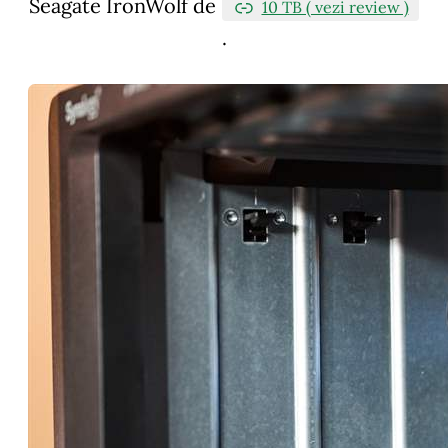
Seagate IronWolf de
10 TB ( vezi review )
.