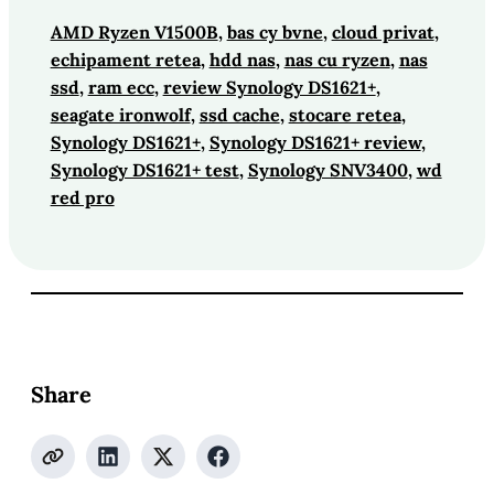
AMD Ryzen V1500B
, 
bas cy bvne
, 
cloud privat
, 
echipament retea
, 
hdd nas
, 
nas cu ryzen
, 
nas
ssd
, 
ram ecc
, 
review Synology DS1621+
, 
seagate ironwolf
, 
ssd cache
, 
stocare retea
, 
Synology DS1621+
, 
Synology DS1621+ review
, 
Synology DS1621+ test
, 
Synology SNV3400
, 
wd
red pro
Share