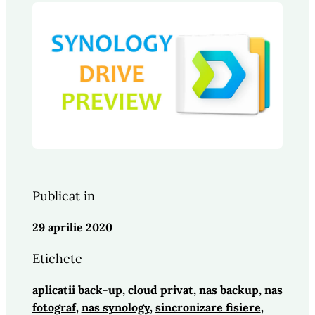
Publicat in
29 aprilie 2020
Etichete
aplicatii back-up
, 
cloud privat
, 
nas backup
, 
nas
fotograf
, 
nas synology
, 
sincronizare fisiere
, 