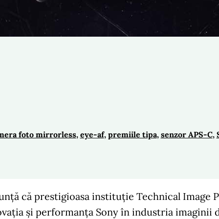
mera foto mirrorless
, 
eye-af
, 
premiile tipa
, 
senzor APS-C
, 
nță că prestigioasa instituție Technical Image P
ovația și performanța Sony în industria imaginii 