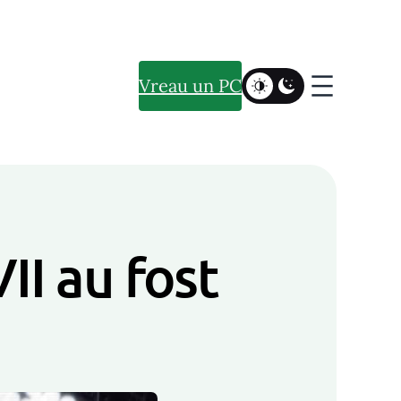
Vreau un PC
II au fost