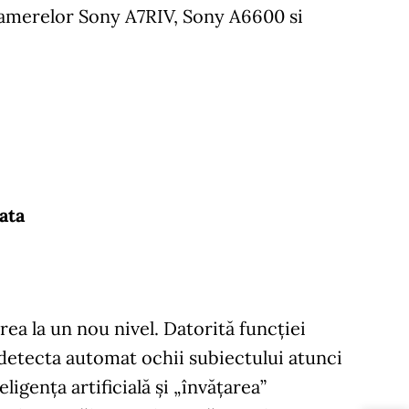
 camerelor Sony A7RIV, Sony A6600 si
ata
a la un nou nivel. Datorită funcției
detecta automat ochii subiectului atunci
ligența artificială și „învățarea”