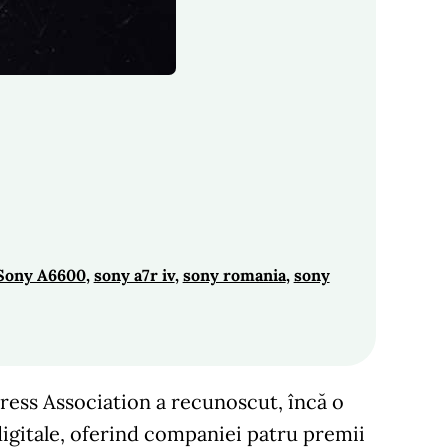
Sony A6600
, 
sony a7r iv
, 
sony romania
, 
sony
ress Association a recunoscut, încă o
digitale, oferind companiei patru premii