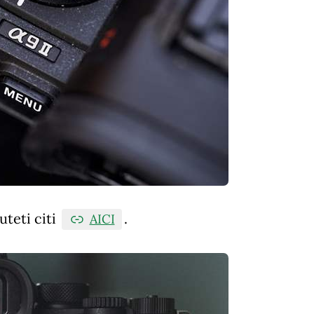
uteti citi
.
AICI