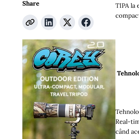
Share
TIPA la 
compact
Tehnolo
Tehnolog
Real-tim
când ace