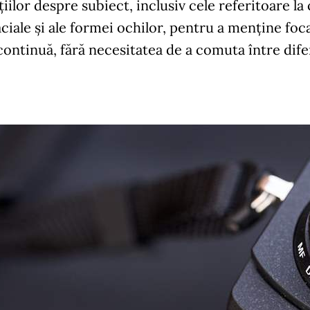
iilor despre subiect, inclusiv cele referitoare la 
aciale și ale formei ochilor, pentru a menține foca
 continuă, fără necesitatea de a comuta între dif