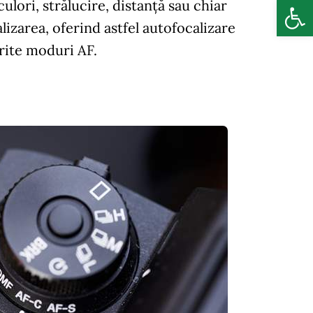
Deschide b
culori, strălucire, distanță sau chiar
lizarea, oferind astfel autofocalizare
erite moduri AF.