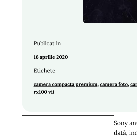
Publicat in
16 aprilie 2020
Etichete
camera compacta premium
, 
camera foto
, 
ca
rx100 vii
Sony anu
dată, in