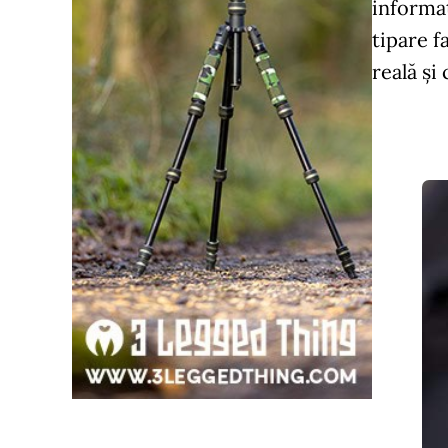
informaț
tipare f
reală și