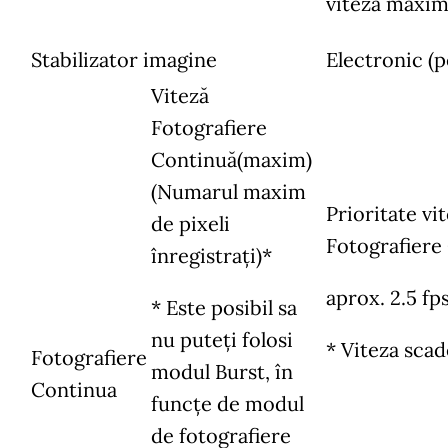
viteză maxima
Stabilizator imagine
Electronic (p
Viteză
Fotografiere
Continuă(maxim)
(Numarul maxim
Prioritate vi
de pixeli
Fotografiere
înregistrați)*
aprox. 2.5 fp
* Este posibil sa
nu puteți folosi
* Viteza scad
Fotografiere
modul Burst, în
Continua
funcțe de modul
de fotografiere