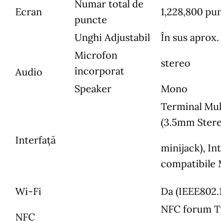
Numar total de
Ecran
1,228,800 pu
puncte
Unghi Adjustabil
În sus aprox.
Microfon
stereo
încorporat
Audio
Speaker
Mono
Terminal Mul
(3.5mm Ster
Interfață
minijack), In
compatibile 
Wi-Fi
Da (IEEE802
NFC forum T
NFC