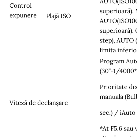
AUTO(ISO100-1
Control
superioară),
expunere
Plajă ISO
AUTO(ISO100-1
superioară),
step), AUTO 
limita inferi
Program Auto
(30”-1/4000*
Prioritate d
manuala (Bul
Viteză de declanșare
sec.) / iAuto
*At F5.6 sau