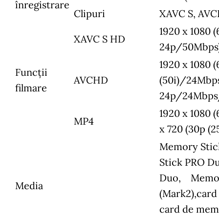
înregistrare
Clipuri
XAVC S, AVC
1920 x 1080 
XAVC S HD
24p/50Mbps),
1920 x 1080 
Funcții
AVCHD
(50i)/24Mbp
filmare
24p/24Mbps
1920 x 1080 
MP4
x 720 (30p (
Memory Sti
Stick PRO D
Duo, Memory
Media
(Mark2),car
card de mem