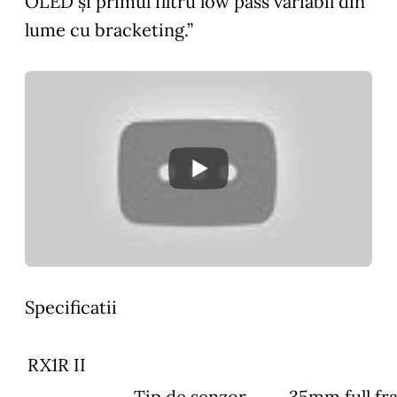
OLED și primul filtru low pass variabil din
lume cu bracketing.”
Specificatii
RX1R II
Tip de senzor
35mm full f