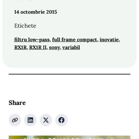
14 octombrie 2015
Etichete
filtru low-pass
, 
full frame compact
, 
inovatie
, 
RX1R
, 
RX1R II
, 
sony
, 
variabil
Share