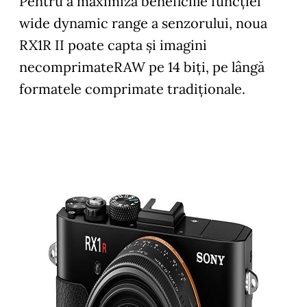
Pentru a maximiza beneficiile funcției
wide dynamic range a senzorului, noua
RX1R II poate capta și imagini
necomprimateRAW pe 14 biți, pe lângă
formatele comprimate tradiționale.