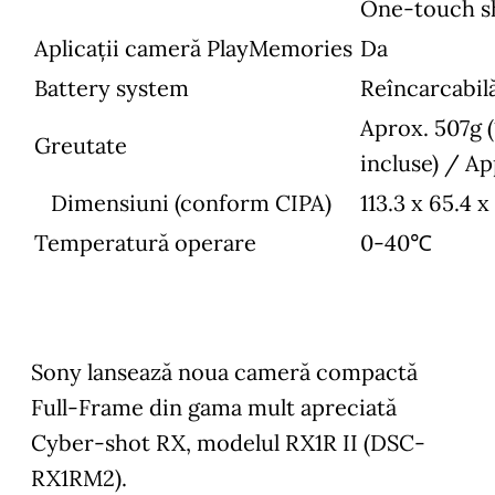
One-touch s
Aplicații cameră PlayMemories
Da
Battery system
Reîncarcabil
Aprox. 507g (
Greutate
incluse) / Ap
Dimensiuni (conform CIPA)
113.3 x 65.4 
Temperatură operare
0-40℃
Sony lansează noua cameră compactă
Full-Frame din gama mult apreciată
Cyber-shot RX, modelul RX1R II (DSC-
RX1RM2).