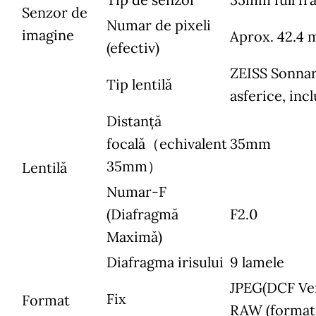
Senzor de
Numar de pixeli
imagine
Aprox. 42.4 
(efectiv)
ZEISS Sonnar
Tip lentilă
asferice, incl
Distanță
focală（echivalent
35mm
35mm）
Lentilă
Numar-F
(Diafragmă
F2.0
Maximă)
Diafragma irisului
9 lamele
JPEG(DCF Ver
Fix
Format
RAW (format