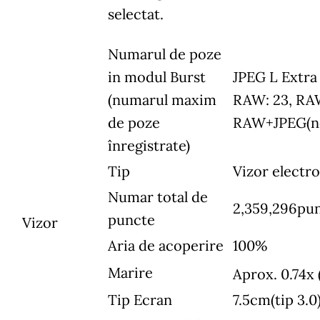
selectat.
Numarul de poze
in modul Burst
JPEG L Extra 
(numarul maxim
RAW: 23, RA
de poze
RAW+JPEG(ne
înregistrate)
Tip
Vizor elect
Numar total de
2,359,296pu
puncte
Vizor
Aria de acoperire
100%
Marire
Aprox. 0.74x 
Tip Ecran
7.5cm(tip 3.0