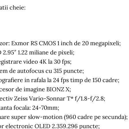
atii cheie:
zor: Exmor RS CMOS 1 inch de 20 megapixeli;
2.95″ 1.22 miliane de pixeli;
gistrare video 4K la 30 fps;
tem de autofocus cu 315 puncte;
grafiere in rafala la 24 fps timp de 150 cadre;
cesor de imagine BIONZ X;
ectiv Zeiss Vario-Sonnar T* f/1.8-f/2.8;
tanta focala: 24-70mm;
mare super slow-motion (960 cadre pe secunda);
or electronic OLED 2.359.296 puncte;