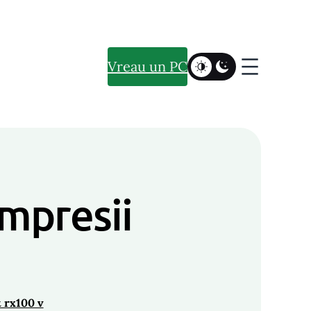
Vreau un PC
mpresii
t rx100 v