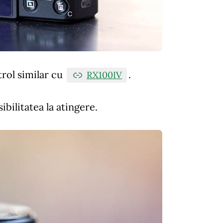
trol similar cu
.
RX100IV
ibilitatea la atingere.