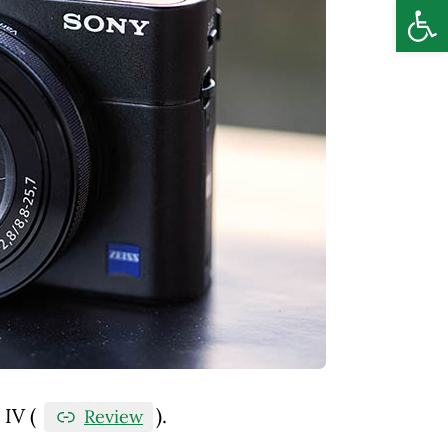
Deschide b
 IV (
).
Review