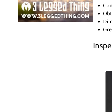
Con
Obt
Dim
Gre
Inspe