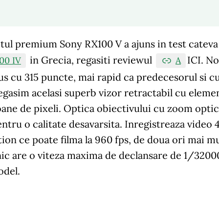
ul premium Sony RX100 V a ajuns in test cateva z
in Grecia, regasiti reviewul
ICI
. N
00 IV
A
s cu 315 puncte, mai rapid ca predecesorul si cu 
gasim acelasi superb vizor retractabil cu elemen
oane de pixeli. Optica obiectivului cu zoom opti
entru o calitate desavarsita. Inregistreaza video
on ce poate filma la 960 fps, de doua ori mai mu
ic are o viteza maxima de declansare de 1/32000, 
odel.