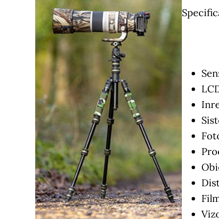
Specific
Sen
LCD 
Inre
Sis
Foto
Pro
Obi
Dis
Fil
Viz