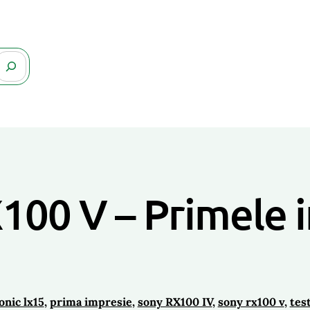
100 V – Primele i
onic lx15
, 
prima impresie
, 
sony RX100 IV
, 
sony rx100 v
, 
tes