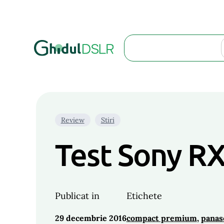
Search
Review
Stiri
Test Sony RX
Publicat in
Etichete
29 decembrie 2016
compact premium
, 
panas