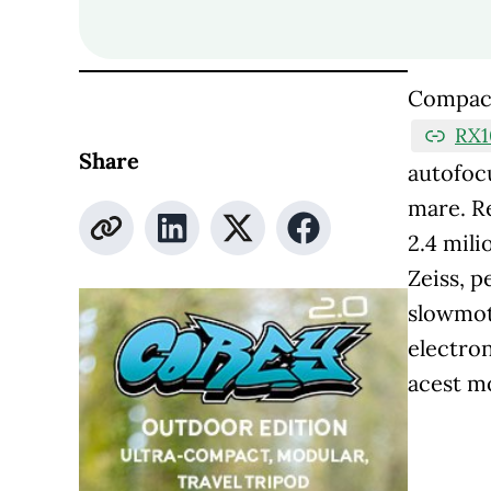
Compact
RX1
Share
autofocu
mare. Re
2.4 mili
Zeiss, p
slowmoti
electron
acest m