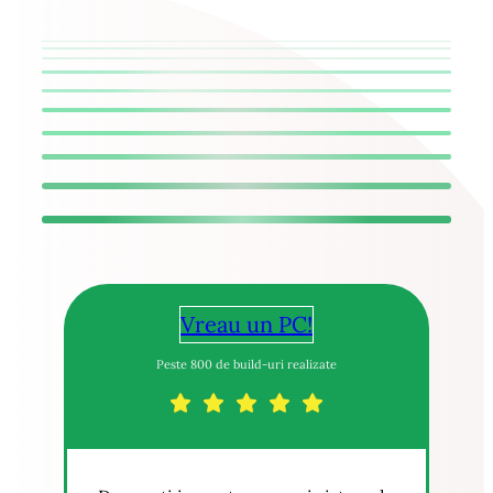
Vreau un PC!
Peste 800 de build-uri realizate