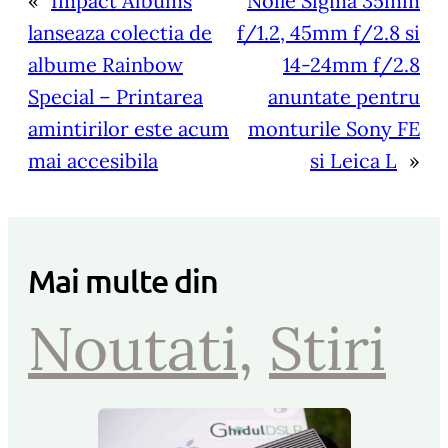
«
Impact Albums
Noile Sigma 35mm
lanseaza colectia de
f/1.2, 45mm f/2.8 si
albume Rainbow
14-24mm f/2.8
Special – Printarea
anuntate pentru
amintirilor este acum
monturile Sony FE
mai accesibila
si Leica L
»
Mai multe din
Noutati
, 
Stiri