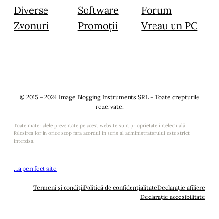
Diverse
Software
Forum
Zvonuri
Promoții
Vreau un PC
© 2015 – 2024 Image Blogging Instruments SRL – Toate drepturile
rezervate.
Toate materialele prezentate pe acest website sunt prioprietate intelectuală,
folosirea lor in orice scop fara acordul in scris al administratorului este strict
interzisa.
…a perrfect site
Termeni și condiții
Politică de confidențialitate
Declarație afiliere
Declarație accesibilitate