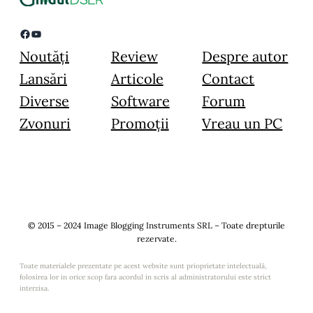
Facebook
YouTube
Noutăți
Review
Despre autor
Lansări
Articole
Contact
Diverse
Software
Forum
Zvonuri
Promoții
Vreau un PC
© 2015 – 2024 Image Blogging Instruments SRL – Toate drepturile
rezervate.
Toate materialele prezentate pe acest website sunt prioprietate intelectuală,
folosirea lor in orice scop fara acordul in scris al administratorului este strict
interzisa.