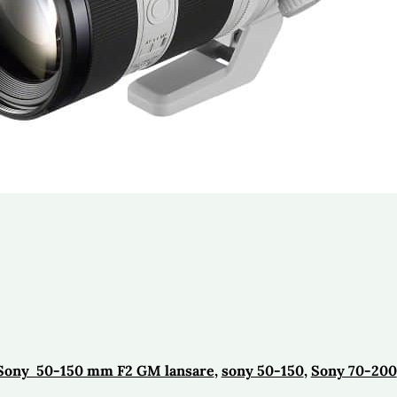
Sony 50-150 mm F2 GM lansare
, 
sony 50-150
, 
Sony 70-200