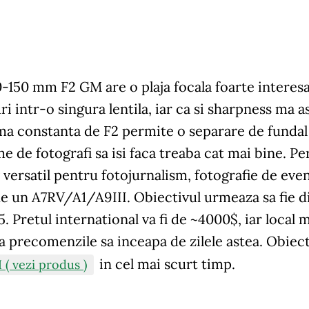
150 mm F2 GM are o plaja focala foarte interesan
i intr-o singura lentila, iar ca si sharpness ma 
a constanta de F2 permite o separare de fundal ex
e de fotografi sa isi faca treaba cat mai bine. P
 versatil pentru fotojurnalism, fotografie de eve
de un A7RV/A1/A9III. Obiectivul urmeaza sa fie d
. Pretul international va fi de ~4000$, iar local m
a precomenzile sa inceapa de zilele astea. Obiec
in cel mai scurt timp.
 ( vezi produs )