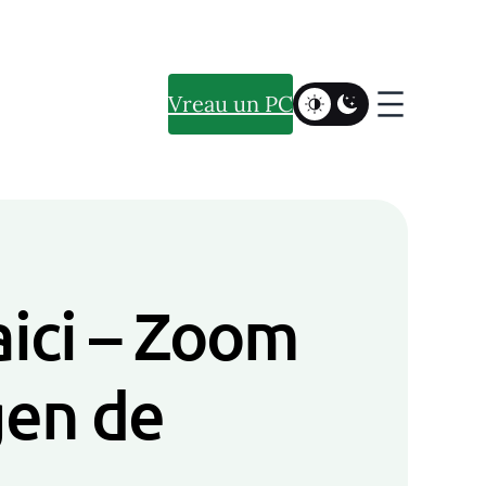
Vreau un PC
ici – Zoom
gen de