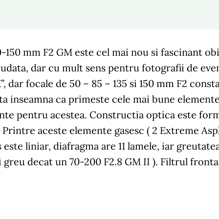
150 mm F2 GM este cel mai nou si fascinant obiec
iudata, dar cu mult sens pentru fotografii de ev
”, dar focale de 50 – 85 – 135 si 150 mm F2 const
ta inseamna ca primeste cele mai bune elemente o
te pentru acestea. Constructia optica este forma
 Printre aceste elemente gasesc ( 2 Extreme Asp
 este liniar, diafragma are 11 lamele, iar greutat
greu decat un 70-200 F2.8 GM II ). Filtrul front