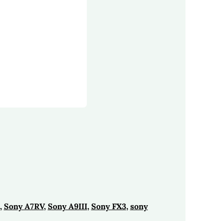
, 
Sony A7RV
, 
Sony A9III
, 
Sony FX3
, 
sony