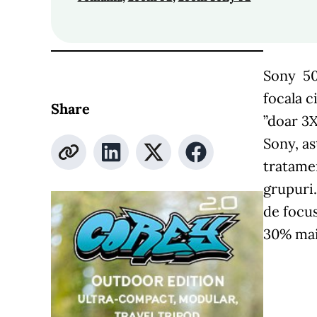
Sony 50-
focala c
Share
”doar 3X
Sony, as
tratamen
grupuri.
de focus
30% mai 