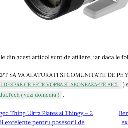
le din acest articol sunt de afiliere, iar daca le fo
EPT SA VA ALATURATI SI COMUNITATII DE PE
)
s
I DESPRE CE ESTE VORBA SI ABONEAZA-TE AICI
.
dul.Tech ( vezi domeniu )
ged Thing Ultra Plates si Thingy – 2
Ben
ii excelente pentru posesorii de
ex