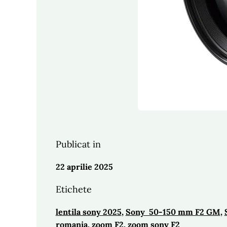
Publicat in
22 aprilie 2025
Etichete
lentila sony 2025
, 
Sony 50-150 mm F2 GM
, 
romania
, 
zoom F2
, 
zoom sony F2