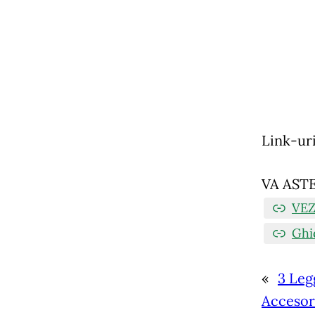
Link-uri
VA AST
VEZ
Ghi
«
3 Leg
Accesor