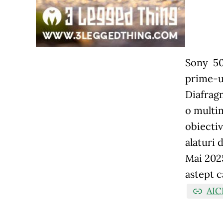
Sony 50-
prime-ur
Diafragm
o multim
obiectiv
alaturi 
Mai 2025
astept c
AICI