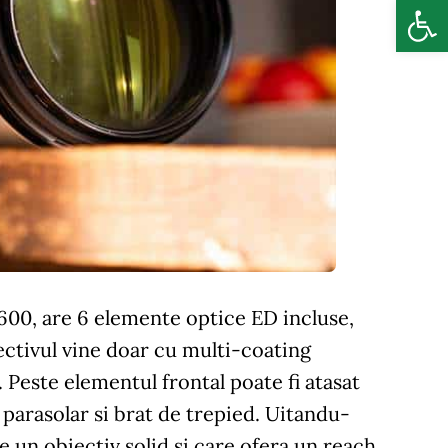
Deschide b
600, are 6 elemente optice ED incluse,
ectivul vine doar cu multi-coating
. Peste elementul frontal poate fi atasat
parasolar si brat de trepied. Uitandu-
 un obiectiv solid si care ofera un reach