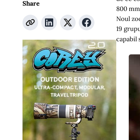
Share
800 mm e
Noul zoo
19 grupu
capabil 