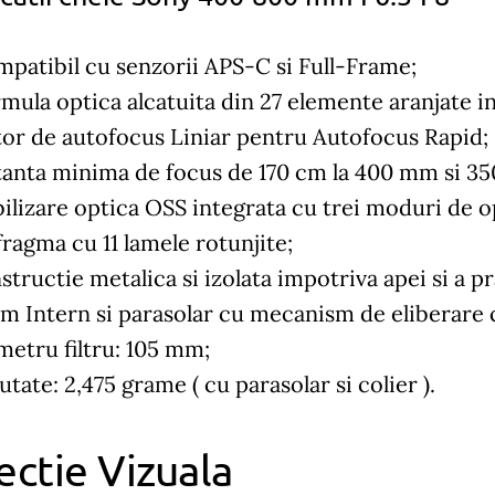
patibil cu senzorii APS-C si Full-Frame;
mula optica alcatuita din 27 elemente aranjate in
or de autofocus Liniar pentru Autofocus Rapid;
tanta minima de focus de 170 cm la 400 mm si 3
bilizare optica OSS integrata cu trei moduri de o
fragma cu 11 lamele rotunjite;
tructie metalica si izolata impotriva apei si a pr
m Intern si parasolar cu mecanism de eliberare 
metru filtru: 105 mm;
tate: 2,475 grame ( cu parasolar si colier ).
ectie Vizuala