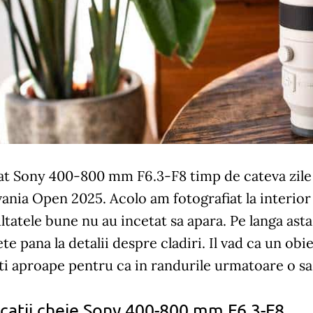
t Sony 400-800 mm F6.3-F8 timp de cateva zile a
ania Open 2025. Acolo am fotografiat la interior 
ltatele bune nu au incetat sa apara. Pe langa asta
te pana la detalii despre cladiri. Il vad ca un obiec
 aproape pentru ca in randurile urmatoare o sa 
icatii cheie Sony 400-800 mm F6.3-F8