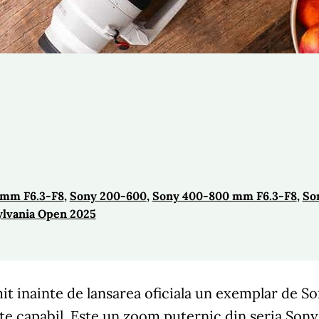
 mm F6.3-F8
, 
Sony 200-600
, 
Sony 400-800 mm F6.3-F8
, 
So
ylvania Open 2025
it inainte de lansarea oficiala un exemplar de 
te capabil. Este un zoom puternic din seria Sony