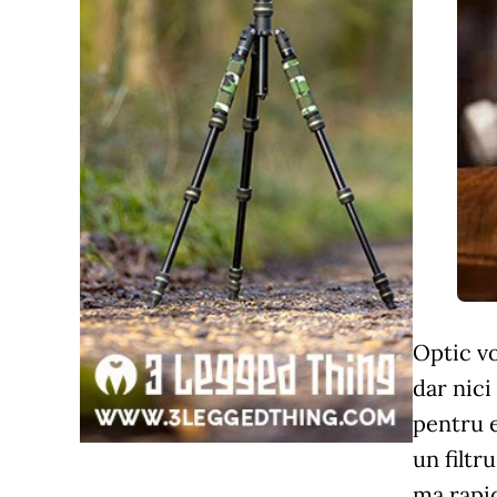
Optic vo
dar nici
pentru e
un filtr
ma rapid