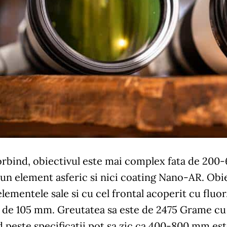
rbind, obiectivul este mai complex fata de 200-
 un element asferic si nici coating Nano-AR. Obi
lementele sale si cu cel frontal acoperit cu fluor
u de 105 mm. Greutatea sa este de 2475 Grame cu 
 peste specificatii pot sa zic ca 400-800 mm este