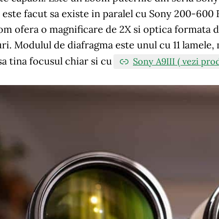
ste facut sa existe in paralel cu Sony 200-600 F
m ofera o magnificare de 2X si optica formata di
ri. Modulul de diafragma este unul cu 11 lamele, 
sa tina focusul chiar si cu
Sony A9III ( vezi pro