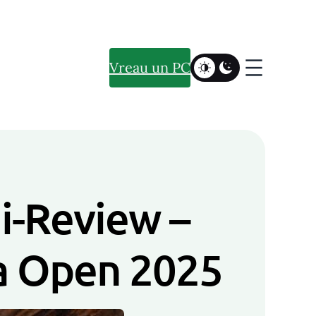
Vreau un PC
i-Review –
ia Open 2025