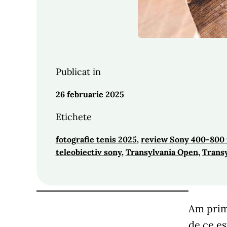
Publicat in
26 februarie 2025
Etichete
fotografie tenis 2025
, 
review Sony 400-800
teleobiectiv sony
, 
Transylvania Open
, 
Trans
Am prim
de ce es