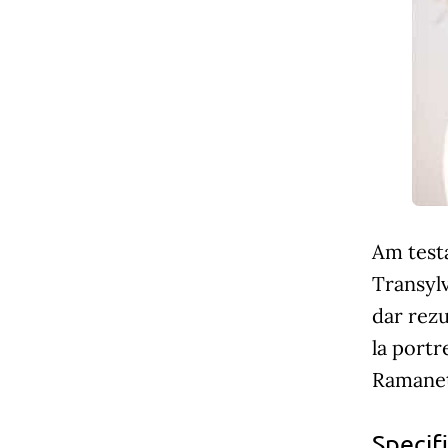
Am testa
Transylv
dar rezu
la portre
Ramaneti
Specif