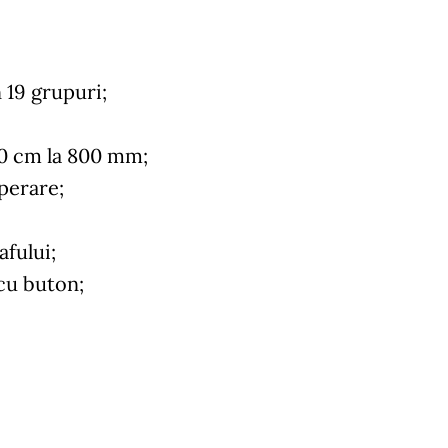
 19 grupuri;
50 cm la 800 mm;
perare;
afului;
cu buton;