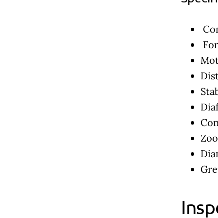
Com
For
Mot
Dis
Sta
Dia
Cons
Zoo
Dia
Greu
Insp