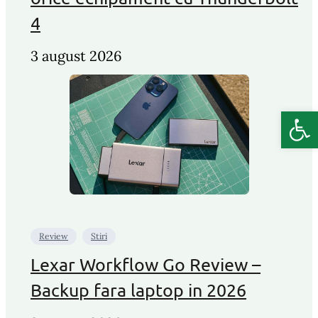
4
3 august 2026
Deschide b
Review
Stiri
Lexar Workflow Go Review –
Backup fara laptop in 2026