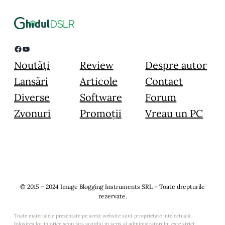
Facebook
YouTube
Noutăți
Review
Despre autor
Lansări
Articole
Contact
Diverse
Software
Forum
Zvonuri
Promoții
Vreau un PC
© 2015 – 2024 Image Blogging Instruments SRL – Toate drepturile
rezervate.
Toate materialele prezentate pe acest website sunt prioprietate intelectuală,
folosirea lor in orice scop fara acordul in scris al administratorului este strict