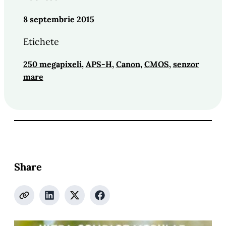
8 septembrie 2015
Etichete
250 megapixeli
, 
APS-H
, 
Canon
, 
CMOS
, 
senzor
mare
Share