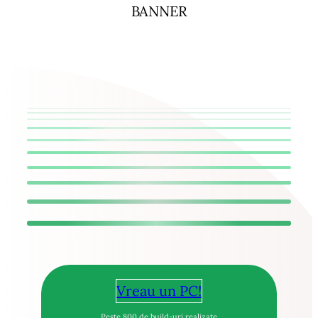
BANNER
Vreau un PC!
Peste 800 de build-uri realizate