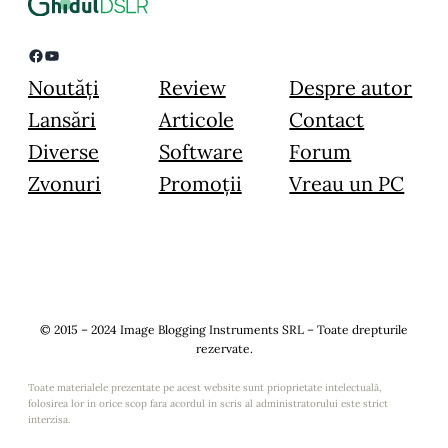
Facebook
YouTube
Noutăți
Review
Despre autor
Lansări
Articole
Contact
Diverse
Software
Forum
Zvonuri
Promoții
Vreau un PC
© 2015 – 2024 Image Blogging Instruments SRL – Toate drepturile
rezervate.
Toate materialele prezentate pe acest website sunt prioprietate intelectuală,
folosirea lor in orice scop fara acordul in scris al administratorului este strict
interzisa.