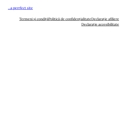
…a perrfect site
Termeni și condiții
Politică de confidențialitate
Declarație afiliere
Declarație accesibilitate