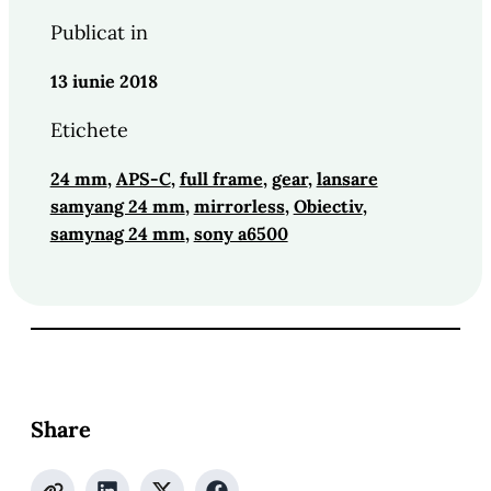
Publicat in
13 iunie 2018
Etichete
24 mm
, 
APS-C
, 
full frame
, 
gear
, 
lansare
samyang 24 mm
, 
mirrorless
, 
Obiectiv
, 
samynag 24 mm
, 
sony a6500
Share