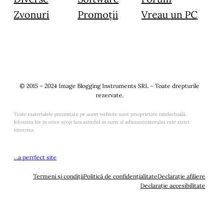
Zvonuri
Promoții
Vreau un PC
© 2015 – 2024 Image Blogging Instruments SRL – Toate drepturile
rezervate.
Toate materialele prezentate pe acest website sunt prioprietate intelectuală,
folosirea lor in orice scop fara acordul in scris al administratorului este strict
interzisa.
…a perrfect site
Termeni și condiții
Politică de confidențialitate
Declarație afiliere
Declarație accesibilitate