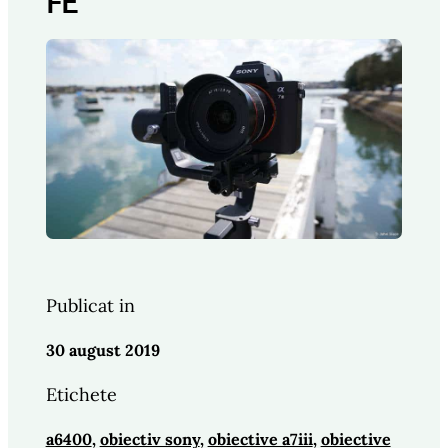
FE
Publicat in
30 august 2019
Etichete
a6400
, 
obiectiv sony
, 
obiective a7iii
, 
obiective