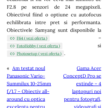
F2.8 pe senzori de 24 megapixeli.
Obiectivul fiind o optiune cu autofocus
echilibrata intre pret si performanta.
Obiectivele Samyang sunt disponibile la
–
F64 ( vezi oferta )
si
FotoHobby ( vezi oferta )
.
Photosetup ( vezi oferta )
«
Am testat noul
Gama Acer
Panasonic Vario-
ConceptD Pro se
Summilux 10-25mm
extinde – 4
f/1.7 – Obiectiv all-
laptopuri noi
around cu optica
pentru fotografi,
excelenta pentru
videografi si