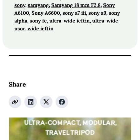
sony
, 
samyang
, 
Samyang 18 mm F2.8
, 
Sony
A6100
, 
Sony A6600
, 
sony a7 iii
, 
sony a9
, 
sony
alpha
, 
sony fe
, 
ultra-wide ieftin
, 
ultra-wide
usor
, 
wide ieftin
Share