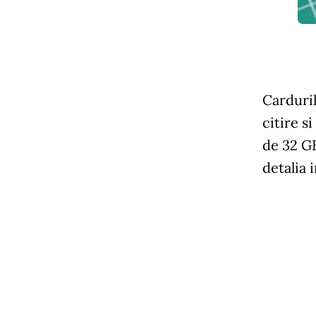
Carduril
citire s
de 32 GB
detalia 