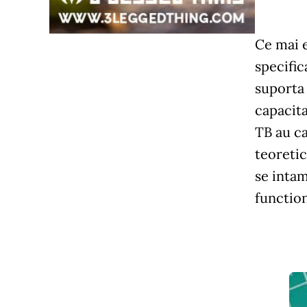
Ce mai e
specific
suporta
capacita
TB au ca
teoretic
se inta
function