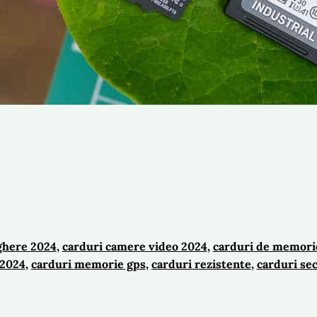
ghere 2024
, 
carduri camere video 2024
, 
carduri de memorie
 2024
, 
carduri memorie gps
, 
carduri rezistente
, 
carduri se