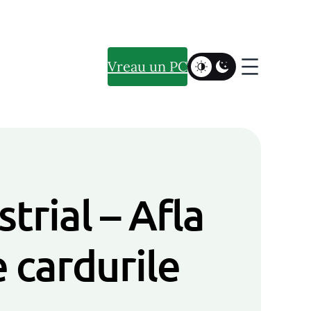
Vreau un PC
trial – Afla
e cardurile