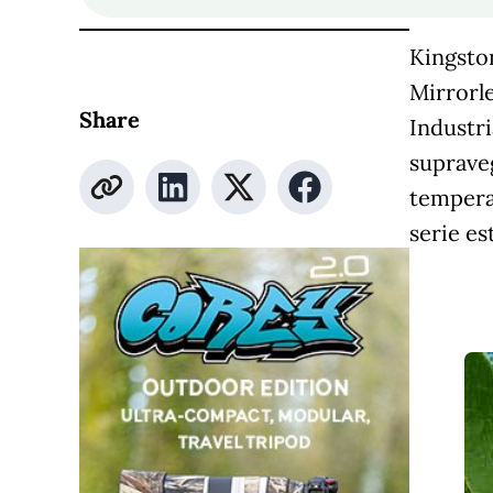
Kingsto
Mirrorle
Share
Industri
supraveg
temperat
serie es