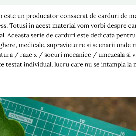
n este un producator consacrat de carduri de 
ss. Totusi in acest material vom vorbi despre ca
al. Aceasta serie de carduri este dedicata pentru u
here, medicale, supravietuire si scenarii unde m
ura / raze x / socuri mecanice / umezeala si vi
te testat individual, lucru care nu se intampla l