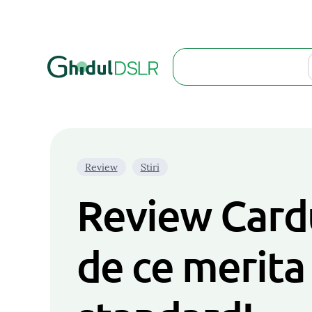
Search
Review
Stiri
Review Cardu
de ce merita 