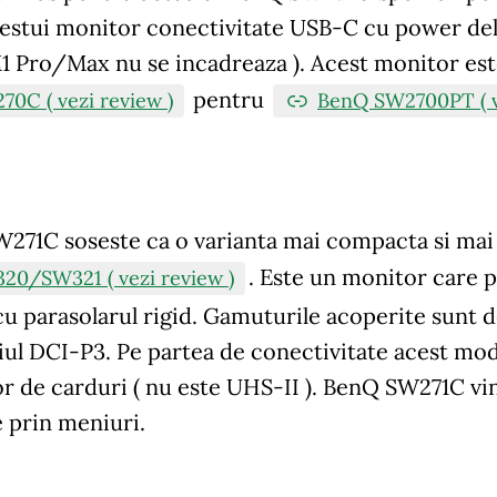
cestui monitor conectivitate USB-C cu power del
1 Pro/Max nu se incadreaza ). Acest monitor este
pentru
70C ( vezi review )
BenQ SW2700PT ( ve
W271C soseste ca o varianta mai compacta si mai
. Este un monitor care p
20/SW321 ( vezi review )
cu parasolarul rigid. Gamuturile acoperite sun
iul DCI-P3. Pe partea de conectivitate acest mod
or de carduri ( nu este UHS-II ). BenQ SW271C v
 prin meniuri.