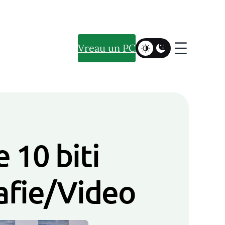
Vreau un PC
 10 biti
afie/Video