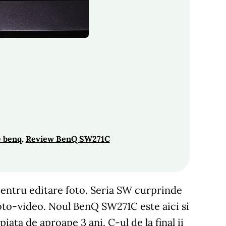
 benq
, 
Review BenQ SW271C
entru editare foto. Seria SW curprinde
oto-video. Noul BenQ SW271C este aici si
ata de aproape 3 ani. C-ul de la final ii