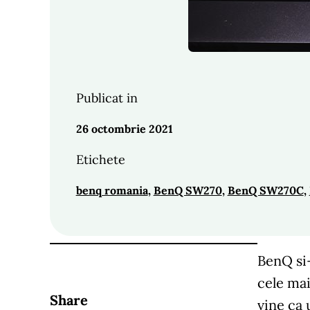
Publicat in
26 octombrie 2021
Etichete
benq romania
, 
BenQ SW270
, 
BenQ SW270C
, 
BenQ si
cele ma
Share
vine ca 