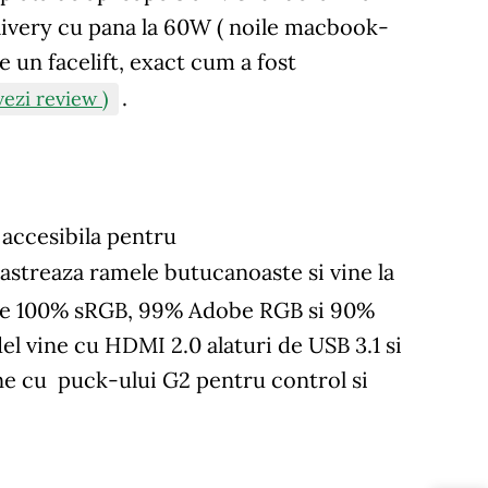
ivery cu pana la 60W ( noile macbook-
 un facelift, exact cum a fost
.
zi review )
 accesibila pentru
astreaza ramele butucanoaste si vine la
t de 100% sRGB, 99% Adobe RGB si 90%
el vine cu HDMI 2.0 alaturi de USB 3.1 si
ine cu puck-ului G2 pentru control si