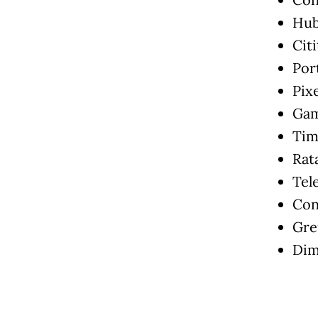
Hub
Cit
Por
Pixe
Gam
Tim
Rat
Tel
Con
Greu
Dim