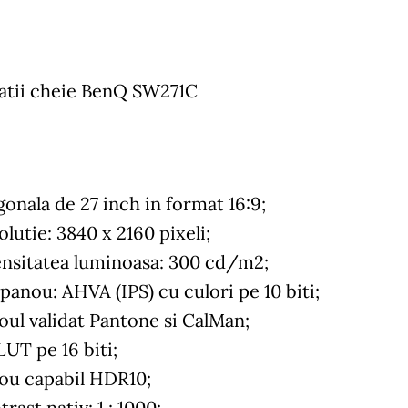
catii cheie BenQ SW271C
gonala de 27 inch in format 16:9;
lutie: 3840 x 2160 pixeli;
ensitatea luminoasa: 300 cd/m2;
panou: AHVA (IPS)‎ cu culori pe 10 biti;
oul validat Pantone si CalMan;
LUT pe 16 biti;
ou capabil HDR10;
rast nativ: 1 : 1000;