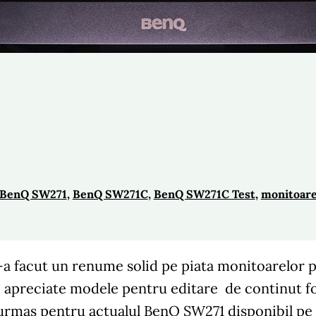
BenQ SW271
, 
BenQ SW271C
, 
BenQ SW271C Test
, 
monitoare
-a facut un renume solid pe piata monitoarelor p
i apreciate modele pentru editare de continut f
urmas pentru actualul BenQ SW271 disponibil pe pi