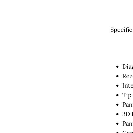
Specifi
Dia
Rezo
Int
Tip 
Pan
3D 
Pan
Cont