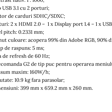
 USB 3.1 cu 2 porturi;
itor de carduri SDHC/SDXC;
turi: 2 x HDMI 2.0 – 1 x Display port 1.4 – 1 x U
l pitch: 0.2331‎ mm;
ut culoare: acopera 99% din Adobe RGB, 90% di
p de raspuns: 5 ms;
a de refresh de 60 Hz;
ecomanda G2 de tip puc pentru operarea meniul
sum maxim: 160W/h;
tate: 10.9 kg fara parasolar;
ensiuni: 399 mm x 659.2 mm x 260 mm.