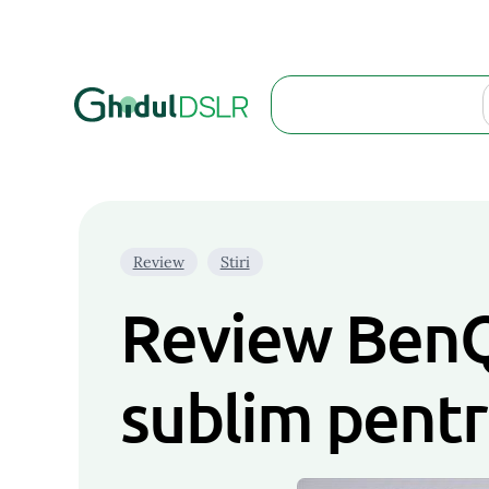
Search
Review
Stiri
Review BenQ 
sublim pentr