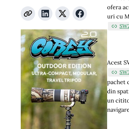
ofera a
uri cu M
SW2
Acest S
SW3
pachet 
din spat
un citit
navigare