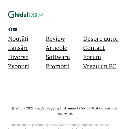
Facebook
YouTube
Noutăți
Review
Despre autor
Lansări
Articole
Contact
Diverse
Software
Forum
Zvonuri
Promoții
Vreau un PC
© 2015 – 2024 Image Blogging Instruments SRL – Toate drepturile
rezervate.
Toate materialele prezentate pe acest website sunt prioprietate intelectuală,