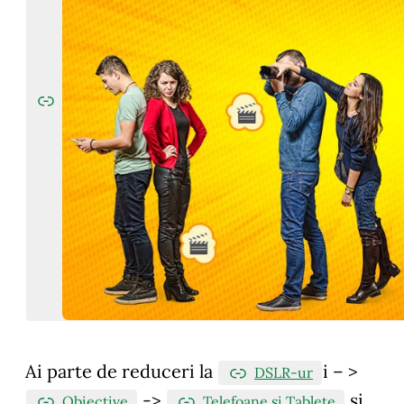
Ai parte de reduceri la
i – >
DSLR-ur
->
si
Obiective
Telefoane si Tablete