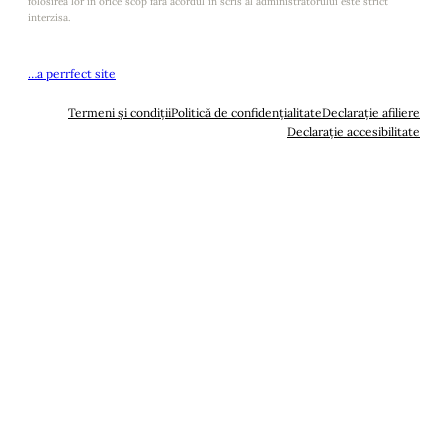
folosirea lor in orice scop fara acordul in scris al administratorului este strict
interzisa.
…a perrfect site
Termeni și condiții
Politică de confidențialitate
Declarație afiliere
Declarație accesibilitate