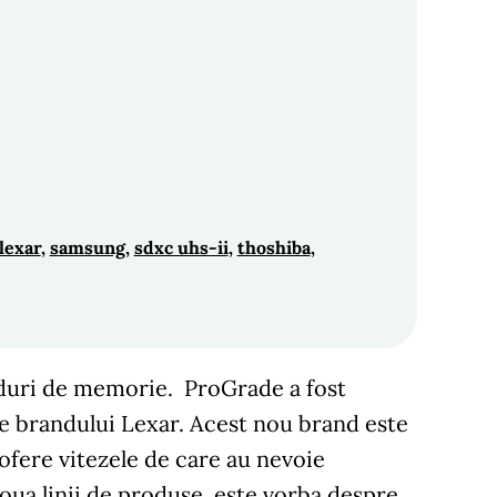
lexar
, 
samsung
, 
sdxc uhs-ii
, 
thoshiba
, 
rduri de memorie. ProGrade a fost
ele brandului Lexar. Acest nou brand este
ofere vitezele de care au nevoie
ua linii de produse, este vorba despre