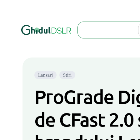
Search
Lansari
Stiri
ProGrade Dig
de CFast 2.0