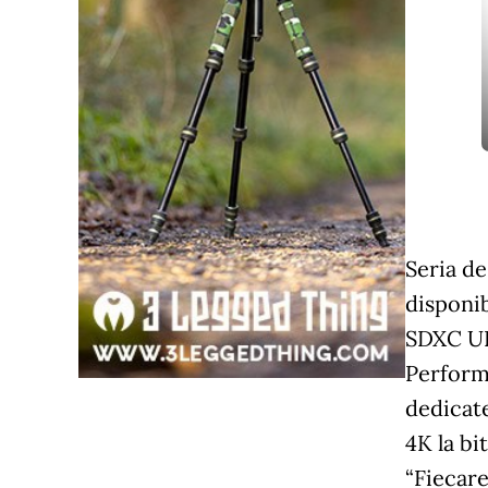
Seria de
disponib
SDXC UHS
Perform
dedicat
4K la bi
“Fiecare