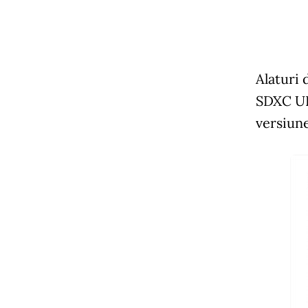
Alaturi 
SDXC UHS
versiun