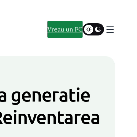
Vreau un PC
a generatie
 Reinventarea