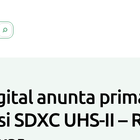
ital anunta prim
 si SDXC UHS-II –