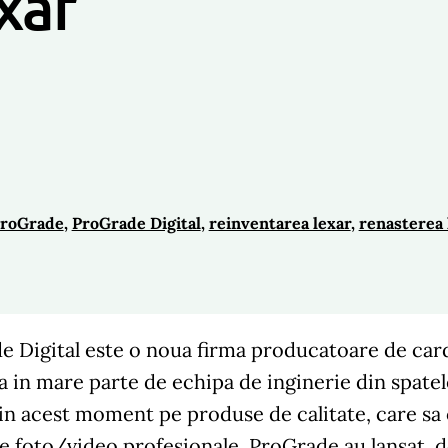
xar
roGrade
, 
ProGrade Digital
, 
reinventarea lexar
, 
renasterea 
e Digital este o noua firma producatoare de ca
ta in mare parte de echipa de inginerie din spat
in acest moment pe produse de calitate, care sa 
 foto/video profesionale. ProGrade au lansat do