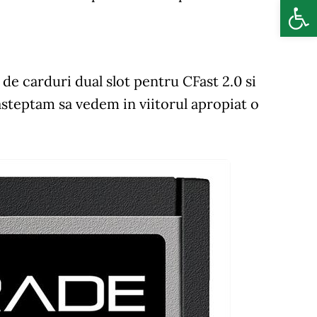
Deschide b
r de carduri dual slot pentru CFast 2.0 si
asteptam sa vedem in viitorul apropiat o