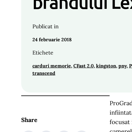
brandului Le
Publicat in
24 februarie 2018
Etichete
carduri memorie
, 
CFast 2.0
, 
kingston
, 
pny
, 
P
transcend
ProGrad
infiinta
Share
focusat 
camerele