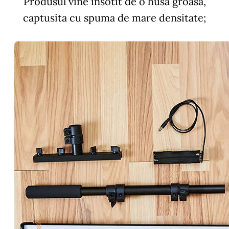
Produsul vine insotit de o husa groasa,
captusita cu spuma de mare densitate;