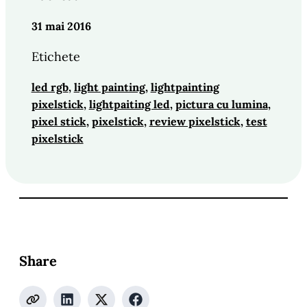
31 mai 2016
Etichete
led rgb
, 
light painting
, 
lightpainting
pixelstick
, 
lightpaiting led
, 
pictura cu lumina
, 
pixel stick
, 
pixelstick
, 
review pixelstick
, 
test
pixelstick
Share