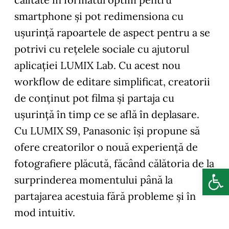
smartphone și pot redimensiona cu
ușurință rapoartele de aspect pentru a se
potrivi cu rețelele sociale cu ajutorul
aplicației LUMIX Lab. Cu acest nou
workflow de editare simplificat, creatorii
de conținut pot filma și partaja cu
ușurință în timp ce se află în deplasare.
Cu LUMIX S9, Panasonic își propune să
ofere creatorilor o nouă experiență de
fotografiere plăcută, făcând călătoria de la
Deschide b
surprinderea momentului până la
partajarea acestuia fără probleme și în
mod intuitiv.