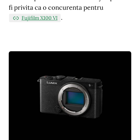
fi privita ca o concurenta pentru
.
Fujifilm X100 VI