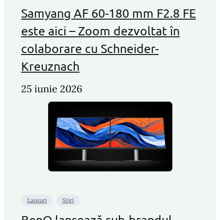
Samyang AF 60-180 mm F2.8 FE
este aici – Zoom dezvoltat în
colaborare cu Schneider-
Kreuznach
25 iunie 2026
Lansari
Stiri
BenQ lansează sub-brandul