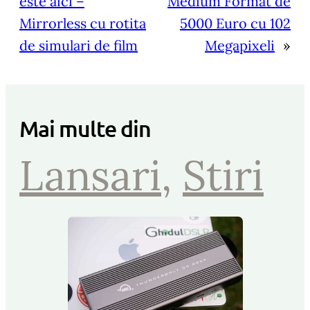
este aici –
Medium Format de
Mirrorless cu rotita
5000 Euro cu 102
de simulari de film
Megapixeli
»
Mai multe din
Lansari
, 
Stiri