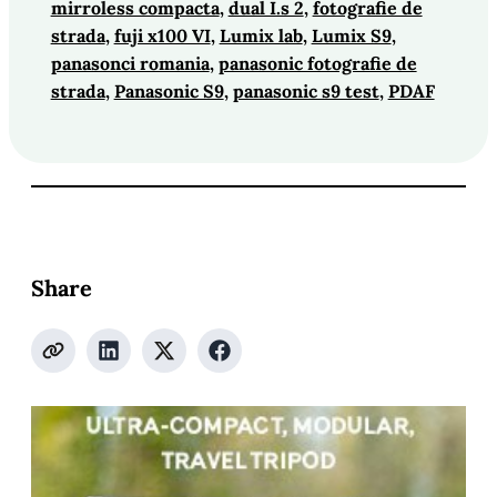
mirroless compacta
, 
dual I.s 2
, 
fotografie de
strada
, 
fuji x100 VI
, 
Lumix lab
, 
Lumix S9
, 
panasonci romania
, 
panasonic fotografie de
strada
, 
Panasonic S9
, 
panasonic s9 test
, 
PDAF
Share