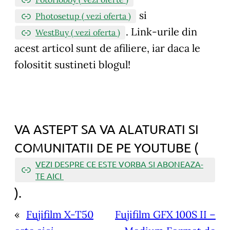
si
Photosetup ( vezi oferta )
.
Link-urile din
WestBuy ( vezi oferta )
acest articol sunt de afiliere, iar daca le
folositit sustineti blogul!
VA ASTEPT SA VA ALATURATI SI
COMUNITATII DE PE YOUTUBE (
VEZI DESPRE CE ESTE VORBA SI ABONEAZA-
TE AICI
).
«
Fujifilm X-T50
Fujifilm GFX 100S II –