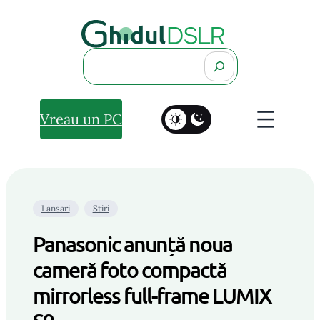
Search
Vreau un PC
Lansari
Stiri
Panasonic anunță noua
cameră foto compactă
mirrorless full-frame LUMIX