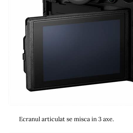
Ecranul articulat se misca in 3 axe.