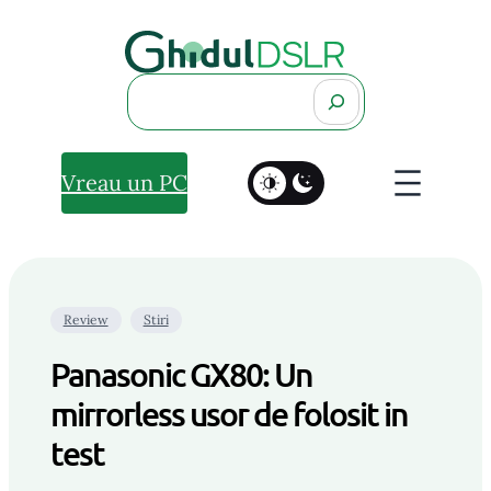
Search
Vreau un PC
Review
Stiri
Panasonic GX80: Un
mirrorless usor de folosit in
test