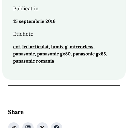
Publicat in
15 septembrie 2016
Etichete
evf
, 
lcd articulat
, 
lumix g
, 
mirrorless
, 
panasonic
, 
panasonic gx80
, 
panasonic gx85
, 
panasonic romania
Share