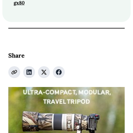
gx80
Share