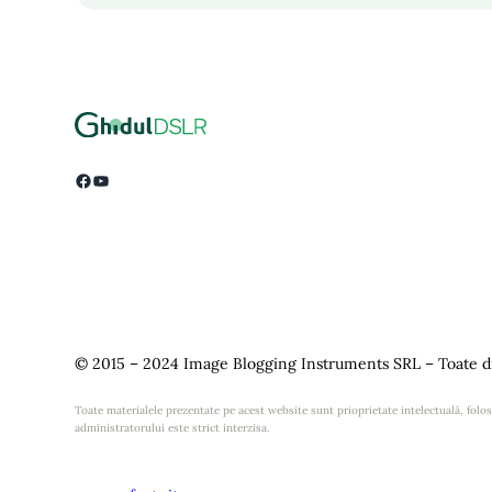
Facebook
YouTube
© 2015 – 2024 Image Blogging Instruments SRL – Toate dr
Toate materialele prezentate pe acest website sunt prioprietate intelectuală, folosi
administratorului este strict interzisa.