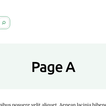
Page A
pibus posuere velit aliquet. Aenean lacinia bibe