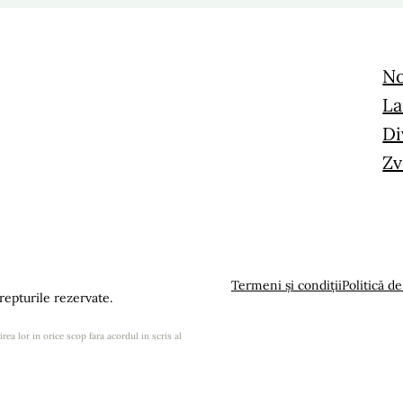
No
La
Di
Zv
Termeni și condiții
Politică de
epturile rezervate.
rea lor in orice scop fara acordul in scris al