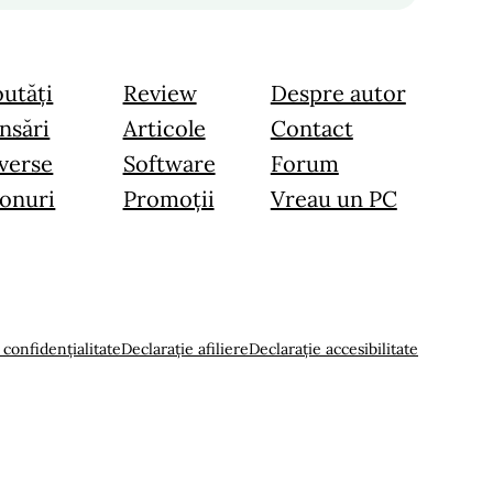
utăți
Review
Despre autor
nsări
Articole
Contact
verse
Software
Forum
onuri
Promoții
Vreau un PC
 confidențialitate
Declarație afiliere
Declarație accesibilitate