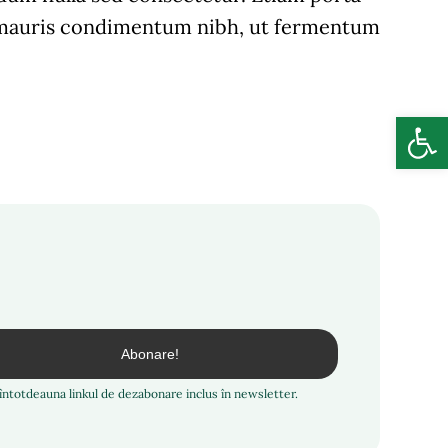
r mauris condimentum nibh, ut fermentum
Deschide b
i întotdeauna linkul de dezabonare inclus în newsletter.