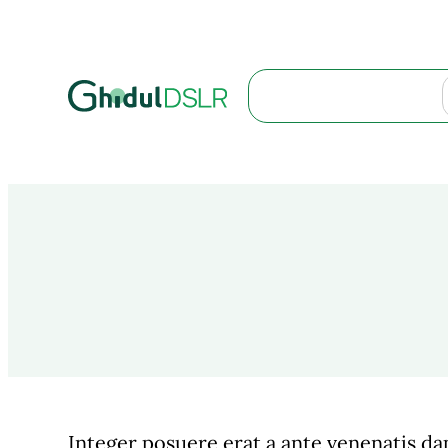
Search
Integer posuere erat a ante venenatis da