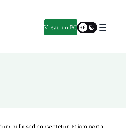
Vreau un PC
ndum nulla sed consectetur. Etiam porta