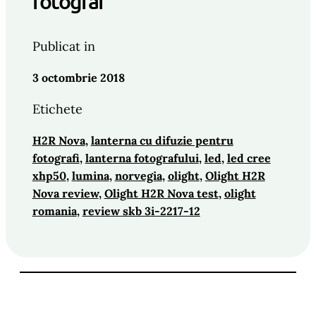
fotograf
Publicat in
3 octombrie 2018
Etichete
H2R Nova
, 
lanterna cu difuzie pentru
fotografi
, 
lanterna fotografului
, 
led
, 
led cree
xhp50
, 
lumina
, 
norvegia
, 
olight
, 
Olight H2R
Nova review
, 
Olight H2R Nova test
, 
olight
romania
, 
review skb 3i-2217-12