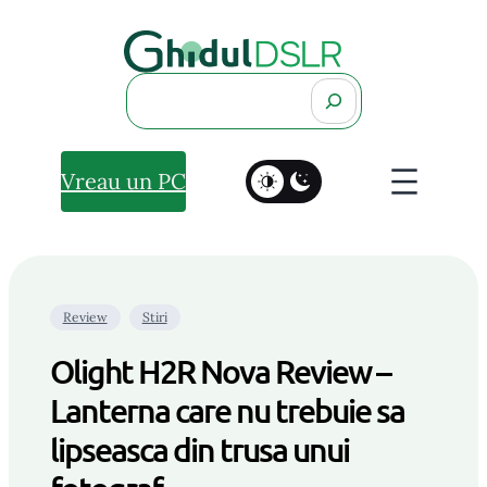
Search
Vreau un PC
Review
Stiri
Olight H2R Nova Review –
Lanterna care nu trebuie sa
lipseasca din trusa unui