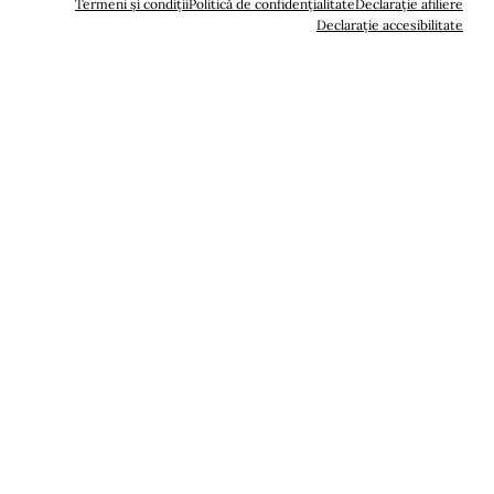
Termeni și condiții
Politică de confidențialitate
Declarație afiliere
Declarație accesibilitate