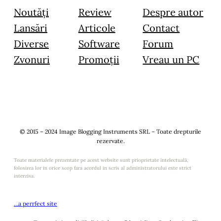
Noutăți
Review
Despre autor
Lansări
Articole
Contact
Diverse
Software
Forum
Zvonuri
Promoții
Vreau un PC
© 2015 – 2024 Image Blogging Instruments SRL – Toate drepturile
rezervate.
Toate materialele prezentate pe acest website sunt prioprietate intelectuală,
folosirea lor in orice scop fara acordul in scris al administratorului este strict
interzisa.
…a perrfect site