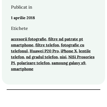
Publicat in
1 aprilie 2018
Etichete
accesorii fotografie
, 
filtre nd patrate pt
smartphone
, 
filtre telefon
, 
fotografie cu
telefonul
, 
Huawei P20 Pro
, 
iPhone X
, 
lentile
telefon
, 
nd gradul telefon
, 
nisi
, 
NiSi Prosories
P1
, 
polarizare telefon
, 
samsung galaxy s9
, 
smartphone