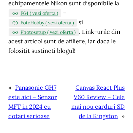
echipamentele Nikon sunt disponibile la
–
F64 ( vezi oferta )
si
FotoHobby ( vezi oferta )
.
Link-urile din
Photosetup ( vezi oferta )
acest articol sunt de afiliere, iar daca le
folositit sustineti blogul!
«
Panasonic GH7
Canvas React Plus
este aici – Senzor
V60 Review – Cele
MFT in 2024 cu
mai nou carduri SD
dotari serioase
de la Kingston
»