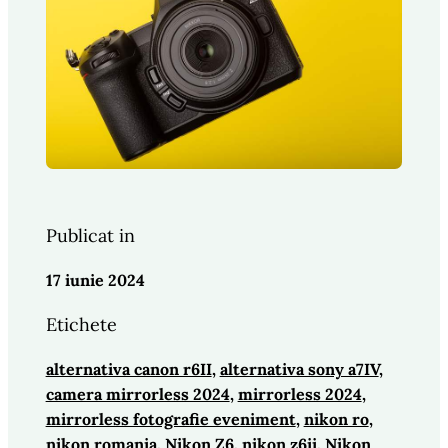
Publicat in
17 iunie 2024
Etichete
alternativa canon r6II
, 
alternativa sony a7IV
, 
camera mirrorless 2024
, 
mirrorless 2024
, 
mirrorless fotografie eveniment
, 
nikon ro
, 
nikon romania
, 
Nikon Z6
, 
nikon z6ii
, 
Nikon