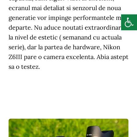
ecranul mai detaliat si senzorul de noua
Deschide b
generatie vor impinge performantele mai
departe. Nu aduce noutati extraordinare
la nivel de estetic ( semanand cu actuala
serie), dar la partea de hardware, Nikon
Z6III pare o camera excelenta. Abia astept
sa o testez.