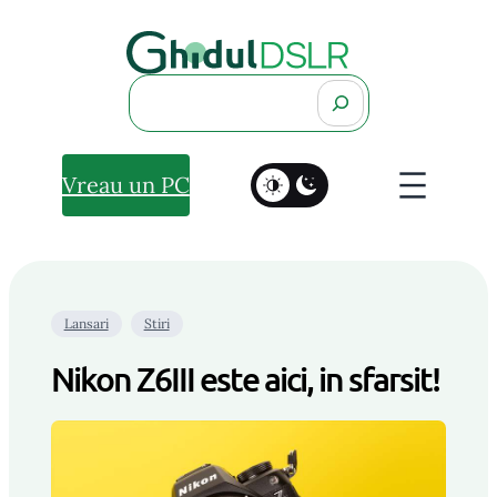
Search
Vreau un PC
Lansari
Stiri
Nikon Z6III este aici, in sfarsit!