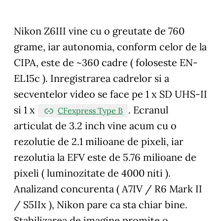
Nikon Z6III vine cu o greutate de 760
grame, iar autonomia, conform celor de la
CIPA, este de ~360 cadre ( foloseste EN-
EL15c ). Inregistrarea cadrelor si a
secventelor video se face pe 1 x SD UHS-II
si 1 x
. Ecranul
CFexpress Type B
articulat de 3.2 inch vine acum cu o
rezolutie de 2.1 milioane de pixeli, iar
rezolutia la EFV este de 5.76 milioane de
pixeli ( luminozitate de 4000 niti ).
Analizand concurenta ( A7IV / R6 Mark II
/ S5IIx ), Nikon pare ca sta chiar bine.
Stabilizarea de imagine promite o