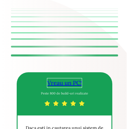
Vreau un PC!
Peste 800 de build-uri realizate
Daca esti in cautarea unui sistem de