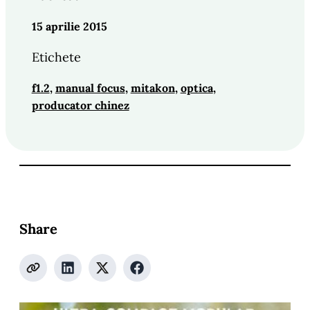
15 aprilie 2015
Etichete
f1.2
, 
manual focus
, 
mitakon
, 
optica
, 
producator chinez
Share