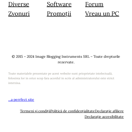
Diverse
Software
Forum
Zvonuri
Promoții
Vreau un PC
© 2015 – 2024 Image Blogging Instruments SRL – Toate drepturile
rezervate.
Toate materialele prezentate pe acest website sunt prioprietate intelectuală,
folosirea lor in orice scop fara acordul in scris al administratorului este strict
interzisa.
…a perrfect site
Termeni și condiții
Politică de confidențialitate
Declarație afiliere
Declarație accesibilitate