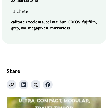
28 martie 2015
Etichete
calitate excelenta
, 
cel mai bun
, 
CMOS
, 
fujifilm
, 
grip
, 
iso
, 
megapixeli
, 
mirrorless
Share