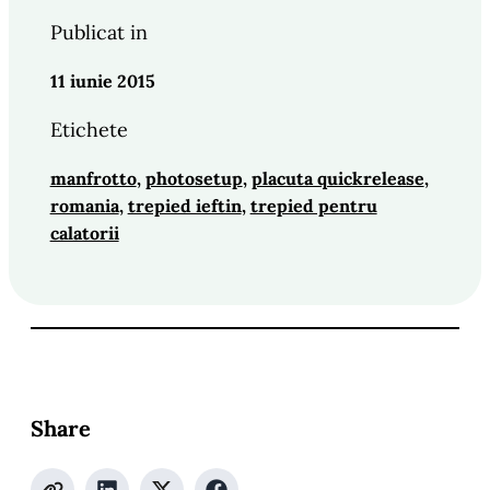
Publicat in
11 iunie 2015
Etichete
manfrotto
, 
photosetup
, 
placuta quickrelease
, 
romania
, 
trepied ieftin
, 
trepied pentru
calatorii
Share