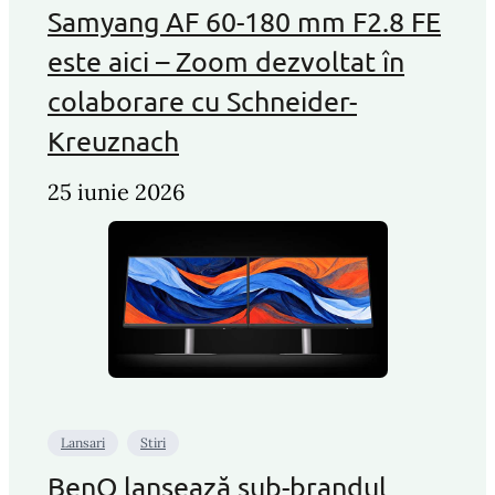
Samyang AF 60-180 mm F2.8 FE
este aici – Zoom dezvoltat în
colaborare cu Schneider-
Kreuznach
25 iunie 2026
Lansari
Stiri
BenQ lansează sub-brandul