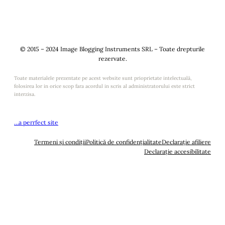
© 2015 – 2024 Image Blogging Instruments SRL – Toate drepturile
rezervate.
Toate materialele prezentate pe acest website sunt prioprietate intelectuală,
folosirea lor in orice scop fara acordul in scris al administratorului este strict
interzisa.
…a perrfect site
Termeni și condiții
Politică de confidențialitate
Declarație afiliere
Declarație accesibilitate