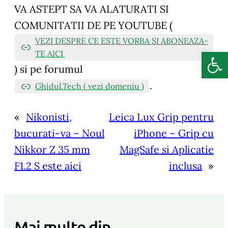
VA ASTEPT SA VA ALATURATI SI
COMUNITATII DE PE YOUTUBE (
VEZI DESPRE CE ESTE VORBA SI ABONEAZA-
Deschide b
TE AICI
)
si pe forumul
.
Ghidul.Tech ( vezi domeniu )
«
Nikonisti,
Leica Lux Grip pentru
bucurati-va – Noul
iPhone – Grip cu
Nikkor Z 35 mm
MagSafe si Aplicatie
F1.2 S este aici
inclusa
»
Mai multe din