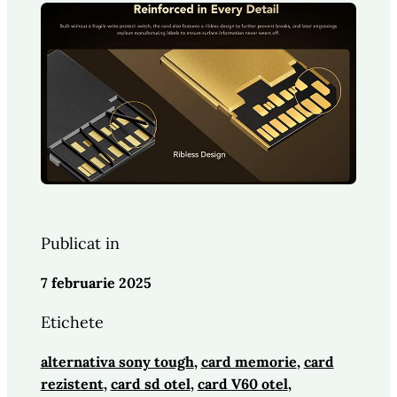
Publicat in
7 februarie 2025
Etichete
alternativa sony tough
, 
card memorie
, 
card
rezistent
, 
card sd otel
, 
card V60 otel
, 