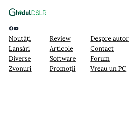
Facebook
YouTube
Noutăți
Review
Despre autor
Lansări
Articole
Contact
Diverse
Software
Forum
Zvonuri
Promoții
Vreau un PC
© 2015 – 2024 Image Blogging Instruments SRL – Toate drepturile
rezervate.
Toate materialele prezentate pe acest website sunt prioprietate intelectuală,
folosirea lor in orice scop fara acordul in scris al administratorului este strict