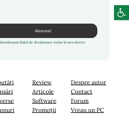
Deschide b
i întotdeauna linkul de dezabonare inclus în newsletter.
utăți
Review
Despre autor
nsări
Articole
Contact
verse
Software
Forum
onuri
Promoții
Vreau un PC