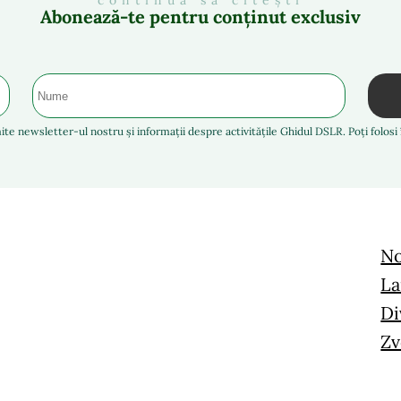
continuă să citești
Abonează-te pentru conținut exclusiv
ite newsletter-ul nostru și informații despre activitățile Ghidul DSLR. Poți folos
No
La
Di
Zv