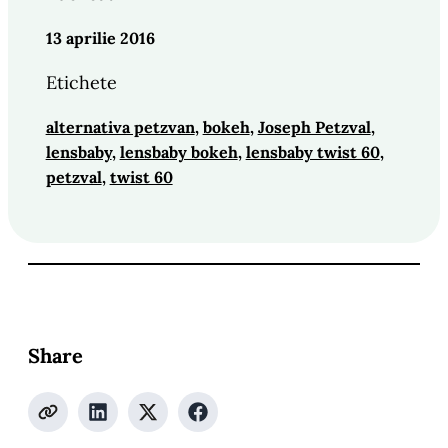
13 aprilie 2016
Etichete
alternativa petzvan
, 
bokeh
, 
Joseph Petzval
, 
lensbaby
, 
lensbaby bokeh
, 
lensbaby twist 60
, 
petzval
, 
twist 60
Share