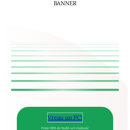
BANNER
Vreau un PC!
Peste 800 de build-uri realizate